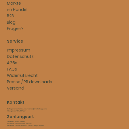
Märkte
im Handel
B2B
Blog
Fragen?
Service
Impressum
Datenschutz
AGBs
FAQs
Widerrufsrecht
Presse / PR downloads
Versand
Kontakt
Bei Fragen erreichst du uns unter:
info@marlie-fengg.com
Fröbelgasse 46/2, 1160 Wien
Zahlungsart
Kreditkarte, Sofortzahlung​
Versandkostenfrei nach AT ab € 49,–​
Alle Preise sind inkl USt. und zzgl. Versandpauschale