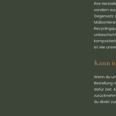
ihre Herstel
sondern auc
Gegensatz z
Müllsortiera
Recyclingquo
unbeschicht
kompostierb
ist wie unse
Kann i
Wenn du uns
Bestellung 
dafür Zeit.
zurücknehme
du direkt z