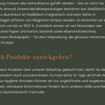
lung müssen also keine Bäume gefällt werden – das ist nicht nur
h sinnvoll. Unsere Metallverpackungen bestehen aus Weißblech
u Aluminium ist Weißblech magnetisch und kann daher in
nlagen effizient von Magneten erfasst werden. So erreichen wir 
te von bis zu 99,9 %. Zusätzlich setzen wir auf Materialien wie
etes Papier und Karton, Keramik sowie lebensmittelechtes,
ares Wickelpapier – für eine Verpackung, die genauso verantwo
r Produkt.
ch Produkte zurückgeben?
ere Produkte über unseren Webshop gekauft hast, darfst du d
natürlich auch zurückschicken. Du hast dafür 14 Tage ab Erhalt 
 Aus Hygiene-Gründen können wir nur ungeöffnete und ungebra
n. Genauere Informationen findest du in unseren AGBs und h
um Rücktrittsrecht-Formular.