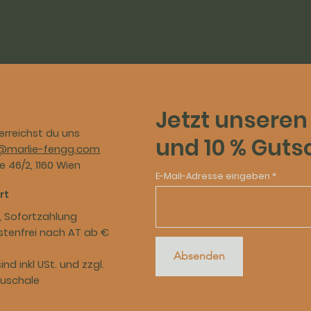
Jetzt unseren
erreichst du uns
und 10 % Guts
@marlie-fengg.com
 46/2, 1160 Wien
E-Mail-Adresse eingeben
rt
, Sofortzahlung​
tenfrei nach AT ab €
Absenden
sind inkl USt. und zzgl.
uschale