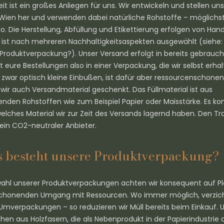
it ist ein großes Anliegen für uns. Wir entwickeln und stellen un
 Wien her und verwenden dabei natürliche Rohstoffe – möglichst
o. Die Herstellung, Abfüllung und Etikettierung erfolgen von Han
ist nach mehreren Nachhaltigkeitsaspekten ausgewählt (siehe
 Produktverpackung?). Unser Versand erfolgt in bereits gebrauch
eure Bestellungen also in einer Verpackung, die wir selbst erha
 zwar optisch kleine Einbußen, ist dafür aber ressourcenschon
r auch Versandmaterial geschenkt. Das Füllmaterial ist aus
den Rohstoffen wie zum Beispiel Papier oder Maisstärke. Es 
welches Material wir zur Zeit des Versands lagernd haben. Den Tr
in CO2-neutraler Anbieter.
 besteht unsere Produktverpackung?
wahl unserer Produktverpackungen achten wir konsequent auf Pla
chonenden Umgang mit Ressourcen. Wo immer möglich, verzich
 Umverpackungen – so reduzieren wir Müll bereits beim Einkauf. 
hen aus Holzfasern, die als Nebenprodukt in der Papierindustrie a