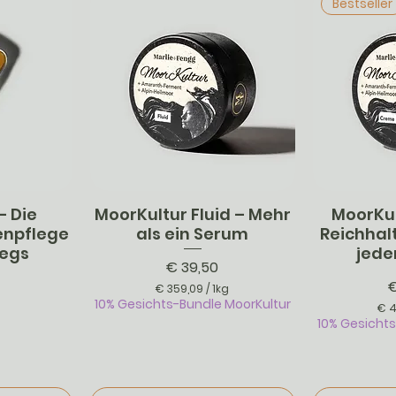
Bestseller
– Die
MoorKultur Fluid – Mehr
MoorKu
cht
Schnellansicht
Schn
enpflege
als ein Serum
Reichhalt
wegs
jede
Preis
€ 39,50
P
€ 359,09
/
1kg
10% Gesichts-Bundle MoorKultur
€
€ 
10% Gesicht
3
5
9
,
0