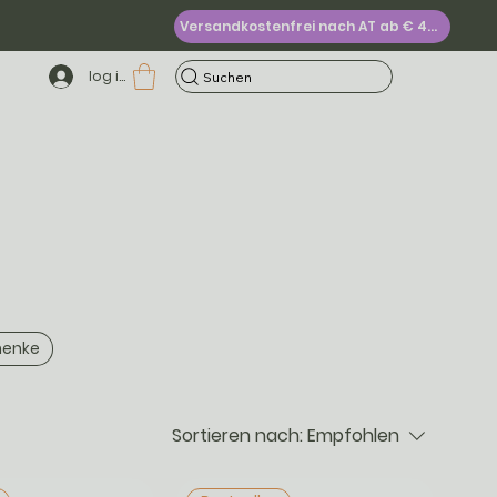
Versandkostenfrei nach AT ab € 49,-
log in
Suchen
henke
Sortieren nach:
Empfohlen