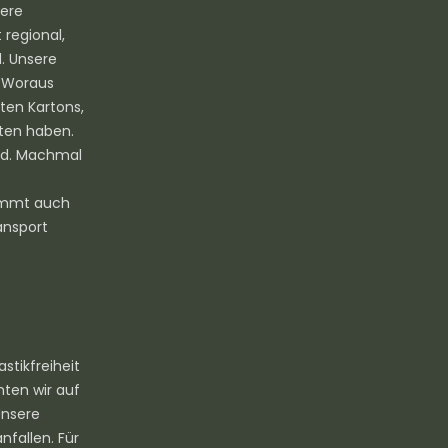
sere
 regional,
d. Unsere
: Woraus
ten Kartons,
lten haben.
end. Machmal
kommt auch
ansport
stikfreiheit
ten wir auf
Unsere
nfallen. Für