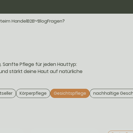
te
im Handel
B2B
Blog
Fragen?
. Sanfte Pflege für jeden Hauttyp:
 und stärkt deine Haut auf natürliche
tseller
Körperpflege
Gesichtspflege
nachhaltige Gesc