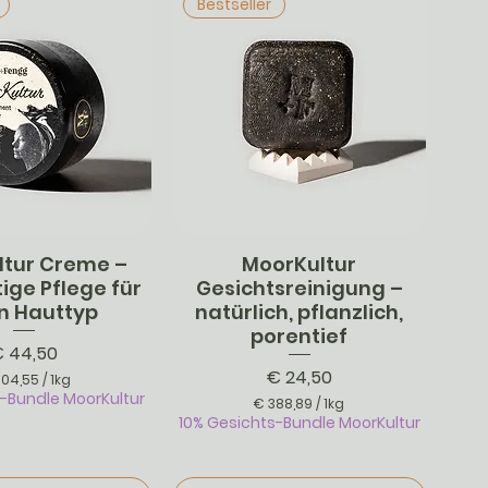
Bestseller
ltur Creme –
MoorKultur
ellansicht
Schnellansicht
ige Pflege für
Gesichtsreinigung –
n Hauttyp
natürlich, pflanzlich,
porentief
reis
€ 44,50
Preis
€ 24,50
404,55
/
1kg
s-Bundle MoorKultur
€
€ 388,89
/
1kg
10% Gesichts-Bundle MoorKultur
€
4
0
3
4
8
,