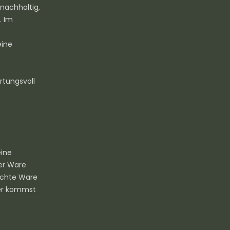
 nachhaltig,
. Im
eine
rtungsvoll
eine
der Ware
uchte Ware
ier kommst