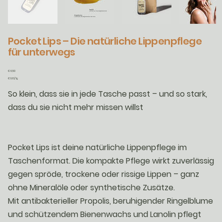
Pocket Lips – Die natürliche Lippenpflege
für unterwegs
Preis
€ 6,50
€ 1,63
€ 1,63/ 1g
pro
1
So klein, dass sie in jede Tasche passt – und so stark,
Gram
dass du sie nicht mehr missen willst
Pocket Lips ist deine natürliche Lippenpflege im
Taschenformat. Die kompakte Pflege wirkt zuverlässig
gegen spröde, trockene oder rissige Lippen – ganz
ohne Mineralöle oder synthetische Zusätze.
Mit antibakterieller Propolis, beruhigender Ringelblume
und schützendem Bienenwachs und Lanolin pflegt