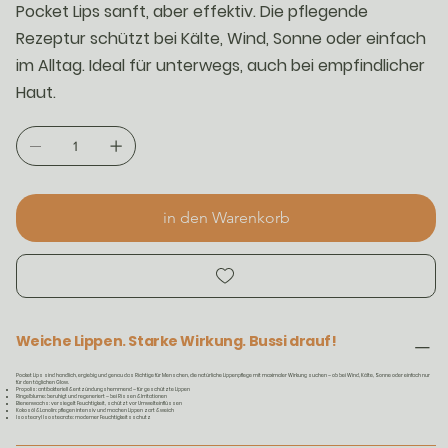
Pocket Lips sanft, aber effektiv. Die pflegende
Rezeptur schützt bei Kälte, Wind, Sonne oder einfach
im Alltag. Ideal für unterwegs, auch bei empfindlicher
Haut.
in den Warenkorb
Weiche Lippen. Starke Wirkung. Bussi drauf!
Pocket Lips sind handlich, ergiebig und genau das Richtige für Menschen, die natürliche Lippenpflege mit maximaler Wirkung suchen – ob bei Wind, Kälte, Sonne oder einfach nur
für den täglichen Glow.
Propolis: antibakteriell & entzündungshemmend – für geschützte Lippen
Ringelblume: beruhigt und regeneriert – bei Rissen & Irritationen
Bienenwachs: versiegelt Feuchtigkeit, schützt vor Umwelteinflüssen
Kokosöl & Lanolin: pflegen intensiv und machen Lippen zart & weich
Isostearyl Isostearate: moderner Feuchtigkeitsschutz