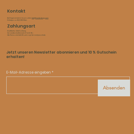
Kontakt
Bei Fragen erreichst du uns unter:
info@marlie-fengg.com
Fröbelgasse 46/2, 1160 Wien
Zahlungsart
Kreditkarte, Sofortzahlung​
Versandkostenfrei nach AT ab € 49,–​
Alle Preise sind inkl USt. und zzgl. Versandpauschale
Jetzt unseren Newsletter abonnieren und 10 % Gutschein
erhalten!
E-Mail-Adresse eingeben
Absenden