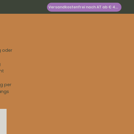
Versandkostenfrei nach AT ab € 49,-
log in
Suchen
g oder
g
ht
g per
angs