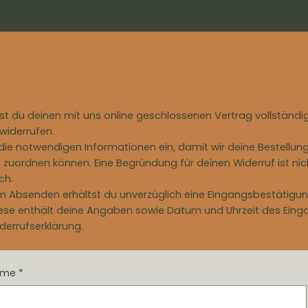
te
im Handel
B2B
Blog
Fragen?
trag widerrufen
st du deinen mit uns online geschlossenen Vertrag vollständi
 widerrufen.
 die notwendigen Informationen ein, damit wir deine Bestellun
 zuordnen können. Eine Begründung für deinen Widerruf ist nic
ch.
 Absenden erhältst du unverzüglich eine Eingangsbestätigun
Diese enthält deine Angaben sowie Datum und Uhrzeit des Eing
derrufserklärung.
ame
*