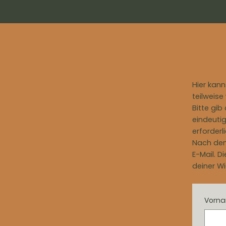
Shop
Gutschein
über uns
Märk
Ver
Hier kann
teilweise
Bitte gib
eindeutig
erforderli
Nach dem
E-Mail. 
deiner Wi
Vorn