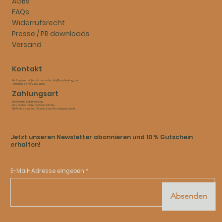
AGBs
FAQs
Widerrufsrecht
Presse / PR downloads
Versand
Kontakt
Bei Fragen erreichst du uns unter:
info@marlie-fengg.com
Fröbelgasse 46/2, 1160 Wien
Zahlungsart
Kreditkarte, Sofortzahlung​
Versandkostenfrei nach AT ab € 49,–​
Alle Preise sind inkl USt. und zzgl. Versandpauschale
Jetzt unseren Newsletter abonnieren und 10 % Gutschein
erhalten!
E-Mail-Adresse eingeben
Absenden