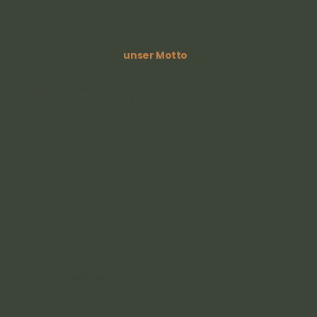
unser Motto
„Kosmetik von Marlie
Fengg denkt Natur
+
weiter – für Haut, die mehr will.“
Folge uns auf Instagram
#marliefengg