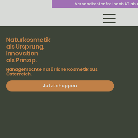
Versandkostenfrei nach AT ab 
Naturkosmetik
als Ursprung.
Innovation
als Prinzip.
Handgemachte natürliche Kosmetik aus
Österreich.
Jetzt shoppen