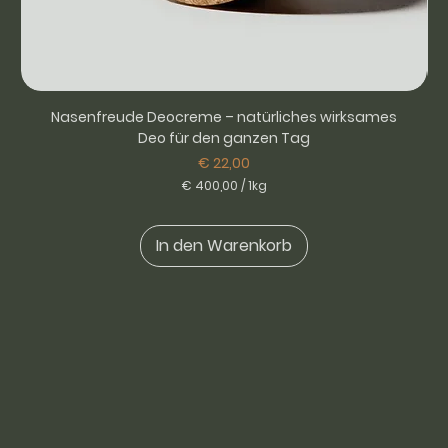
Nasenfreude Deocreme – natürliches wirksames
Deo für den ganzen Tag
Preis
€ 22,00
€ 400,00
/
1kg
€
4
In den Warenkorb
0
0
,
0
0
p
r
o
1
K
i
l
o