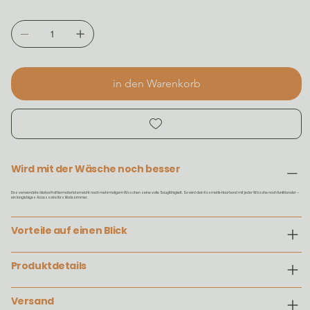
in den Warenkorb
Wird mit der Wäsche noch besser
Das verwendete ökotex Frottiermaterial erreicht nach mehrmaligem Waschen seine volle Saugfähigkeit. So wird dein Kosmetik-Haarband mit jeder Wäsche noch funktionaler –
ein langlebiges Accessoire fürs Badezimmer.
Vorteile auf einen Blick
Produktdetails
Versand