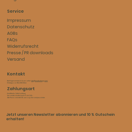
Service
Impressum
Datenschutz
AGBs
FAQs
Widerrufsrecht
Presse / PR downloads
Versand
Kontakt
Bei Fragen erreichst du uns unter:
info@marlie-fengg.com
Fröbelgasse 46/2, 1160 Wien
Zahlungsart
Kreditkarte, Sofortzahlung​
Versandkostenfrei nach AT ab € 49,–​
Alle Preise sind inkl USt. und zzgl. Versandpauschale
Jetzt unseren Newsletter abonnieren und 10 % Gutschein
erhalten!