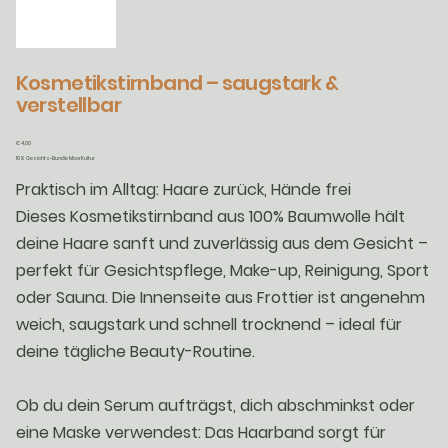
Kosmetikstirnband – saugstark &
verstellbar
Preis
€ 4,00
10% Gesichts-Bundle MoorKultur
Praktisch im Alltag: Haare zurück, Hände frei
Dieses Kosmetikstirnband aus 100% Baumwolle hält
deine Haare sanft und zuverlässig aus dem Gesicht –
perfekt für Gesichtspflege, Make-up, Reinigung, Sport
oder Sauna. Die Innenseite aus Frottier ist angenehm
weich, saugstark und schnell trocknend – ideal für
deine tägliche Beauty-Routine.
Ob du dein Serum aufträgst, dich abschminkst oder
eine Maske verwendest: Das Haarband sorgt für