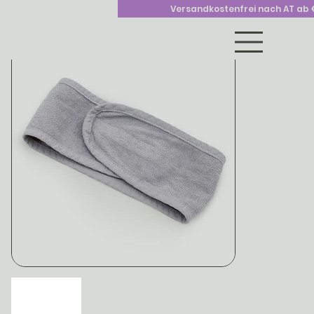
>
Versandkostenfrei nach AT ab 
home
Kosmetikstirnband – saugstark & verstellbar