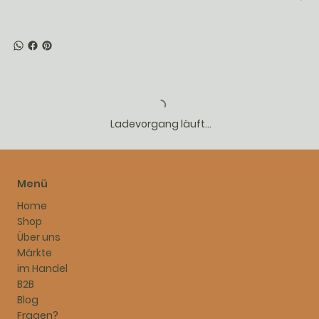
Ladevorgang läuft...
Menü
Home
Shop
Über uns
Märkte
im Handel
B2B
Blog
Fragen?