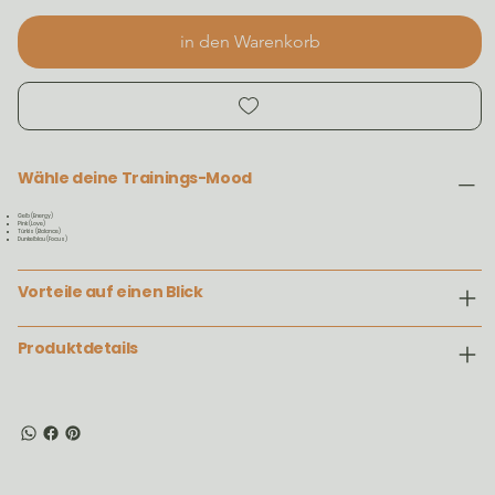
in den Warenkorb
Wähle deine Trainings-Mood
Gelb (Energy)
Pink (Love)
Türkis (Balance)
Dunkelblau (Focus)
Vorteile auf einen Blick
Produktdetails