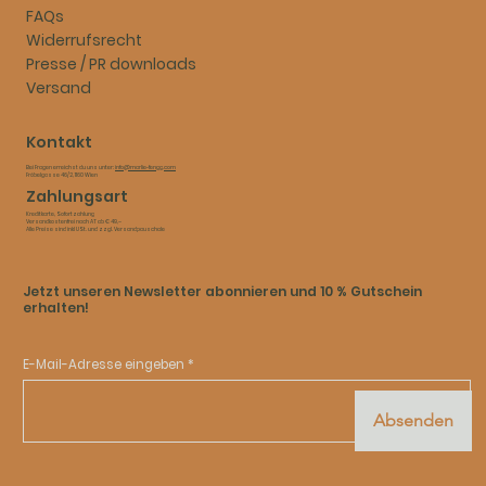
FAQs
Widerrufsrecht
Presse / PR downloads
Versand
Kontakt
Bei Fragen erreichst du uns unter:
info@marlie-fengg.com
Fröbelgasse 46/2, 1160 Wien
Zahlungsart
Kreditkarte, Sofortzahlung​
Versandkostenfrei nach AT ab € 49,–​
Alle Preise sind inkl USt. und zzgl. Versandpauschale
Jetzt unseren Newsletter abonnieren und 10 % Gutschein
erhalten!
E-Mail-Adresse eingeben
Absenden