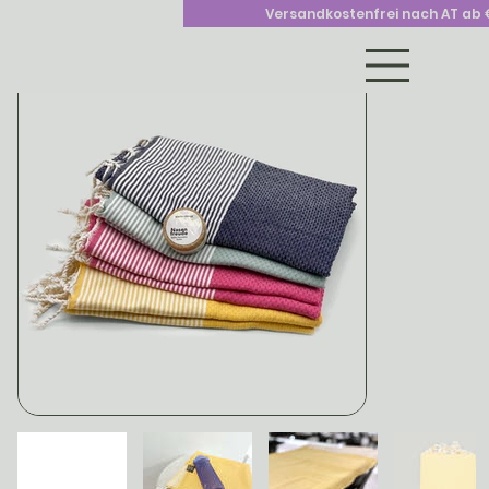
>
Versandkostenfrei nach AT ab 
home
Sport- & Yoga-Tuch – rutscharm, saugstark & schnell trocknend