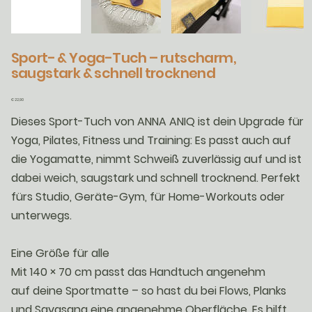
Sport- & Yoga-Tuch – rutscharm,
saugstark & schnell trocknend
Preis
€ 22,90
Dieses Sport-Tuch von ANNA ANIQ ist dein Upgrade für
Yoga, Pilates, Fitness und Training: Es passt auch auf
die Yogamatte, nimmt Schweiß zuverlässig auf und ist
dabei weich, saugstark und schnell trocknend. Perfekt
fürs Studio, Geräte-Gym, für Home-Workouts oder
unterwegs.
Eine Größe für alle
Mit 140 × 70 cm passt das Handtuch angenehm
auf deine Sportmatte – so hast du bei Flows, Planks
und Savasana eine angenehme Oberfläche. Es hilft,